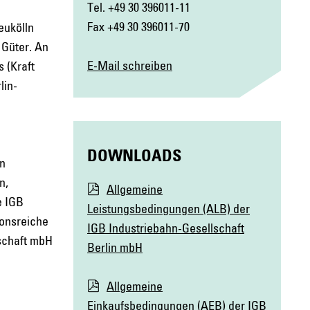
Tel. +49 30 396011-11
Fax +49 30 396011-70
eukölln
 Güter. An
E-Mail schreiben
 (Kraft
lin-
DOWNLOADS
en
n,
Allgemeine
e IGB
Leistungsbedingungen (ALB) der
ionsreiche
IGB Industriebahn-Gesellschaft
lschaft mbH
Berlin mbH
Allgemeine
Einkaufsbedingungen (AEB) der IGB