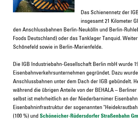
Das Schienennetz der IGB
insgesamt 21 Kilometer Gl
den Anschlussbahnen Berlin-Neukölln und Berlin-Ruhlebe
Foods Deutschland) oder das Tanklager Tanquid. Weiterh
Schönefeld sowie in Berlin-Marienfelde.
Die IGB Industriebahn-Gesellschaft Berlin mbH wurde 198
Eisenbahnverkehrsunternehmen gegründet. Dazu wurden 
Anschlussbahnen unter dem Dach der IGB gebündelt. He
während die übrigen Anteile von der BEHALA – Berliner
selbst ist mehrheitlich an der Niederbarnimer Eisenbahn 
Eisenbahninfrastruktur der sogenannten "Heidekrautbahn
(100 %) und
Schöneicher-Rüdersdorfer Straßenbahn G