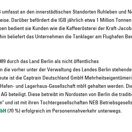
 umfasst an den innerstädtischen Standorten Ruhleben und N
eise. Darüber befördert die IGB jährlich etwa 1 Million Tonnen
n bedient sie Kunden wie die Kaffeerösterei der Kraft-Jacobs
in beliefert das Unternehmen die Tanklager am Flughafen Ber
9 durch das Land Berlin als nicht öffentliches
die vorher unter der Verwaltung des Landes Berlin stehend
ute ist die Captrain Deutschland GmbH Mehrheitseigentümeri
 Hafen- und Lagerhaus-Gesellschaft mbH gehalten werden. Di
AG beteiligt. Diese betreibt im Nordosten von Berlin die tradit
" und ist mit ihren Tochtergesellschaften NEB Betriebsgesel
mbH
(70 %) erfolgreich im Personennahverkehr unterwegs.