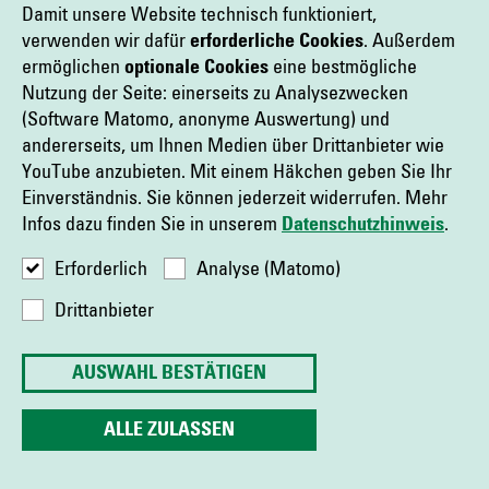
Friedrichstr. 219, Besuchereingang: Puttkamerstr. 16 - 18 in
Damit unsere Website technisch funktioniert,
verwenden wir dafür
erforderliche Cookies
. Außerdem
10969 Berlin. Sie können sich aber auch an jede andere
ermöglichen
optionale Cookies
eine bestmögliche
Aufsichtsbehörde innerhalb der EU wenden.
Nutzung der Seite: einerseits zu Analysezwecken
(Software Matomo, anonyme Auswertung) und
9. Links zu anderen Websites
andererseits, um Ihnen Medien über Drittanbieter wie
YouTube anzubieten. Mit einem Häkchen geben Sie Ihr
Das Online-Angebot enthält Links zu anderen Websites.
Einverständnis. Sie können jederzeit widerrufen. Mehr
Infos dazu finden Sie in unserem
Datenschutzhinweis
.
Captrain hat keinen Einfluss auf Inhalte von Websites
Dritter. Für fremde Inhalte, die über Links erreicht werden
Erforderlich
Analyse (Matomo)
können, übernimmt Captrain keine Verantwortung und
Drittanbieter
macht sich deren Inhalt nicht zu Eigen. Für die Inhalte der
verlinkten Seiten ist stets der jeweilige Anbieter oder
AUSWAHL BESTÄTIGEN
Betreiber der Websites verantwortlich. Bei Bekanntwerden
von Rechtsverletzungen wird Captrain derartige Links
ALLE ZULASSEN
umgehend entfernen.