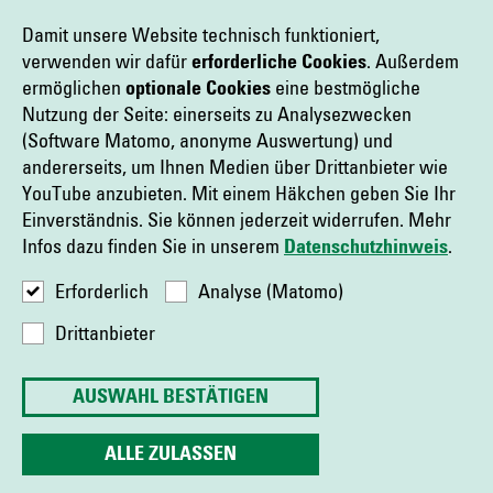
Zertifikate der DE Infrastruktur GmbH
Damit unsere Website technisch funktioniert,
verwenden wir dafür
erforderliche Cookies
. Außerdem
Gleisplan - Öffentliche Bahn
ermöglichen
optionale Cookies
eine bestmögliche
Nutzung der Seite: einerseits zu Analysezwecken
Zugvormeldung DI
(Software Matomo, anonyme Auswertung) und
andererseits, um Ihnen Medien über Drittanbieter wie
Zugvormeldung DI Erklärung
YouTube anzubieten. Mit einem Häkchen geben Sie Ihr
Einverständnis. Sie können jederzeit widerrufen. Mehr
Infos dazu finden Sie in unserem
Datenschutzhinweis
.
Erforderlich
Analyse (Matomo)
Drittanbieter
AUSWAHL BESTÄTIGEN
Impressum
Sitemap
Datenschutz
Cookie Einstellungen
Captrain Deutschland GmbH
Georgenstraße 22
10117 Berlin
ALLE ZULASSEN
Deutschland