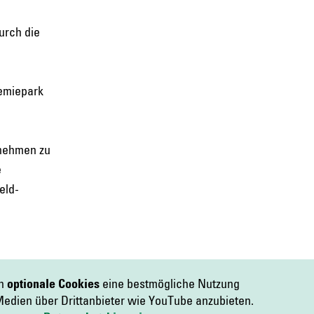
urch die
hemiepark
rnehmen zu
e
eld-
en
optionale Cookies
eine bestmögliche Nutzung
edien über Drittanbieter wie YouTube anzubieten.