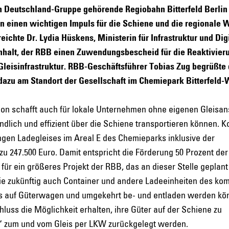
in Deutschland-Gruppe gehörende Regiobahn Bitterfeld Berli
n einen wichtigen Impuls für die Schiene und die regionale W
eichte Dr. Lydia Hüskens, Ministerin für Infrastruktur und Dig
halt, der RBB einen Zuwendungsbescheid für die Reaktivier
Gleisinfrastruktur. RBB-Geschäftsführer Tobias Zug begrüßte 
dazu am Standort der Gesellschaft im Chemiepark Bitterfeld-
tion schafft auch für lokale Unternehmen ohne eigenen Gleisa
ndlich und effizient über die Schiene transportieren können. K
ngen Ladegleises im Areal E des Chemieparks inklusive der
zu 247.500 Euro. Damit entspricht die Förderung 50 Prozent der
r ein größeres Projekt der RBB, das an dieser Stelle geplant i
ie zukünftig auch Container und andere Ladeeinheiten des kom
KWs auf Güterwagen und umgekehrt be- und entladen werden kö
ss die Möglichkeit erhalten, ihre Güter auf der Schiene zu
e“ zum und vom Gleis per LKW zurückgelegt werden.