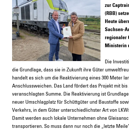
zur Captra
(RBB) setze
Heute überr
Sachsen-An
regionaler 
Ministerin 
Die Investi
die Grundlage, dass sie in Zukunft ihre Güter umweltfreu
handelt es sich um die Reaktivierung eines 300 Meter la
Anschlussweichen. Das Land fördert das Projekt mit bis 
veranschlagten Summe. Die Reaktivierung ist Grundlage fü
neuer Umschlagplatz für Schüttgüter und Baustoffe sow
Verkehrs, in dem Güter unterschiedlichster Art von L
Damit werden auch lokale Unternehmen ohne Gleisanschlu
transportieren. So muss dann nur noch die „letzte Meil