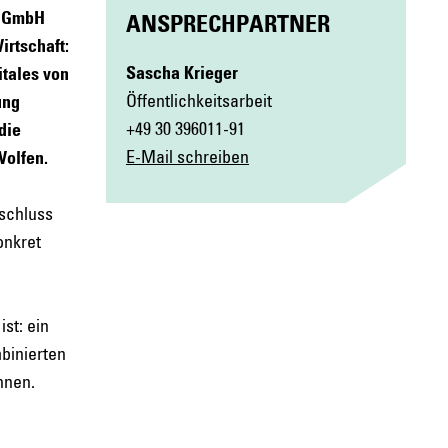
n GmbH
ANSPRECHPARTNER
irtschaft:
Sascha Krieger
itales von
Öffentlichkeitsarbeit
ung
+49 30 396011-91
die
E-Mail schreiben
Wolfen.
nschluss
onkret
st: ein
binierten
nnen.