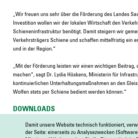
„Wir freuen uns sehr über die Förderung des Landes Sa
Investition wollen wir der lokalen Wirtschaft den Verk
Schieneninfrastruktur benötigt. Damit steigern wir geme
Verkehrsträgers Schiene und schaffen mittelfristig ein 
und in der Region.“
„Mit der Förderung leisten wir einen wichtigen Beitrag,
machen“, sagt Dr. Lydia Hüskens, Ministerin für Infrast
kontinuierlichen Unterhaltungsmaßnahmen an den Gleisa
Wolfen stets per Schiene bedient werden können.“
DOWNLOADS
PM_RBB_Zuwendung_FINAL.pdf
(pdf, 114 KB)
Damit unsere Website technisch funktioniert, ver
der Seite: einerseits zu Analysezwecken (Softwa