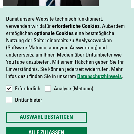
Damit unsere Website technisch funktioniert,
ANSPRECHPARTNER
verwenden wir dafür
erforderliche Cookies
. Außerdem
ermöglichen
optionale Cookies
eine bestmögliche
Sascha Krieger
Nutzung der Seite: einerseits zu Analysezwecken
Öffentlichkeitsarbeit
(Software Matomo, anonyme Auswertung) und
+49 30 396011-91
andererseits, um Ihnen Medien über Drittanbieter wie
E-Mail schreiben
YouTube anzubieten. Mit einem Häkchen geben Sie Ihr
Einverständnis. Sie können jederzeit widerrufen. Mehr
Infos dazu finden Sie in unserem
Datenschutzhinweis
.
Erforderlich
Analyse (Matomo)
Drittanbieter
AUSWAHL BESTÄTIGEN
Impressum
Sitemap
Datenschutz
Cookie Einstellungen
Captrain Deutschland GmbH
Georgenstraße 22
10117 Berlin
ALLE ZULASSEN